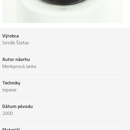
Výrobca
Smržík Štefan
Autor návrhu
Menkynová Janka
Techniky
tepanie
Dátum pôvodu
2000
Materiál