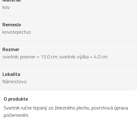
kov
Remeslo
kovotepectvo
Rozmer
svietnik: priemer = 15.0 cm; svietnik: výška = 4.0 cm
Lokalita
Námestovo
O produkte
Svietnik ručne tepaný zo železného plechu, povrchová úprava
počiernením.