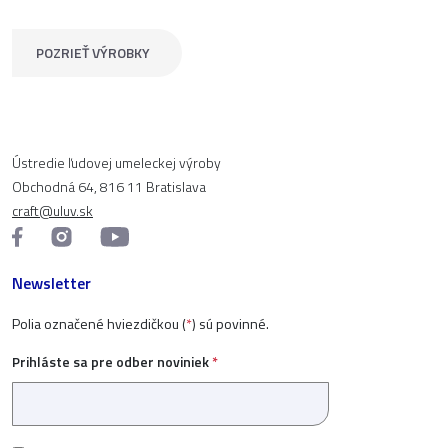
POZRIEŤ VÝROBKY
Ústredie ľudovej umeleckej výroby
Obchodná 64, 816 11 Bratislava
craft@uluv.sk
Newsletter
Polia označené hviezdičkou (
*
) sú povinné.
Prihláste sa pre odber noviniek
*