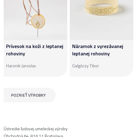
Prívesok na koži z leptanej
Náramok z vyrezávanej
rohoviny
leptanej rohoviny
Haronik Jaroslav
Galgóczy Tibor
POZRIEŤ VÝROBKY
Ústredie ľudovej umeleckej výroby
Obchodná 64, 816 11 Bratislava