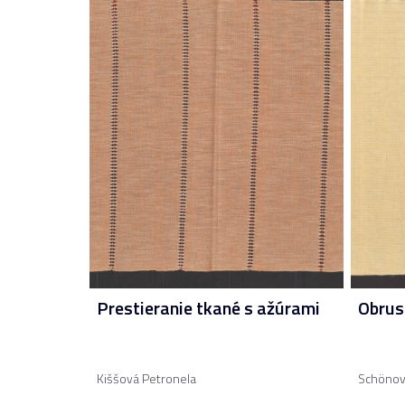
Prestieranie tkané s ažúrami
Obrus
Kiššová Petronela
Schönov