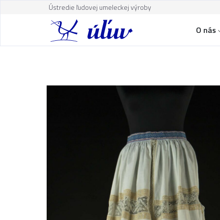
Ústredie ľudovej umeleckej výroby
O nás