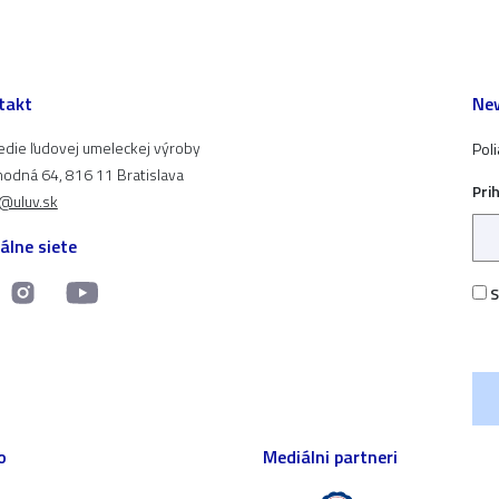
takt
New
edie ľudovej umeleckej výroby
Pol
odná 64, 816 11 Bratislava
Pri
t@uluv.sk
álne siete
S
o
Mediálni partneri