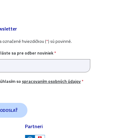
sletter
ia označené hviezdičkou (
*
) sú povinné.
hláste sa pre odber noviniek
*
úhlasím so
spracovaním osobných údajov
*
Partneri