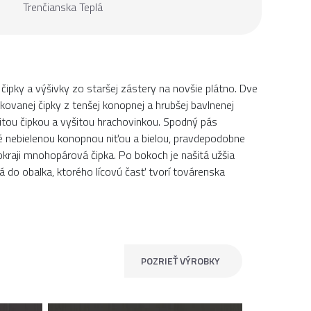
Trenčianska Teplá
čipky a výšivky zo staršej zástery na novšie plátno. Dve
ovanej čipky z tenšej konopnej a hrubšej bavlnenej
šitou čipkou a vyšitou hrachovinkou. Spodný pás
ité nebielenou konopnou niťou a bielou, pravdepodobne
kraji mnohopárová čipka. Po bokoch je našitá užšia
tá do obalka, ktorého lícovú časť tvorí továrenska
POZRIEŤ VÝROBKY