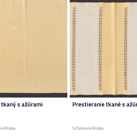
 tkaný s ažúrami
Prestieranie tkané s ažú
á Amália
Schönová Amália