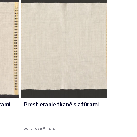
rami
Prestieranie tkané s ažúrami
Schönová Amália