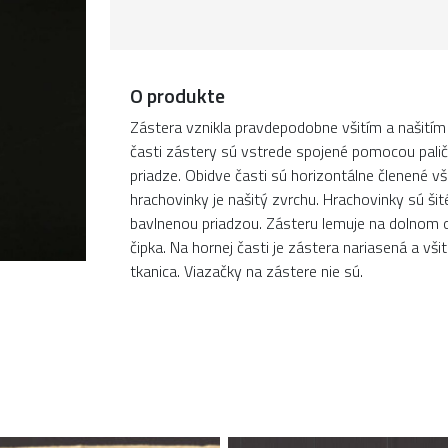
O produkte
Zástera vznikla pravdepodobne všitím a našitím 
časti zástery sú vstrede spojené pomocou paličk
priadze. Obidve časti sú horizontálne členené v
hrachovinky je našitý zvrchu. Hrachovinky sú š
bavlnenou priadzou. Zásteru lemuje na dolnom o
čipka. Na hornej časti je zástera nariasená a vši
tkanica. Viazačky na zástere nie sú.