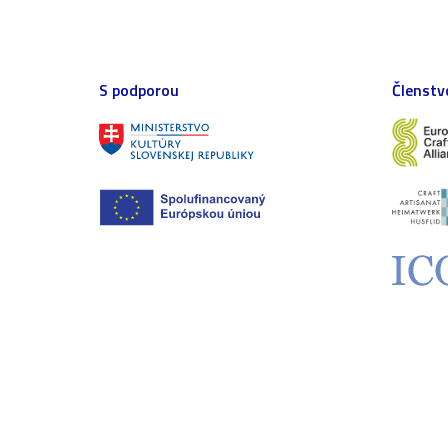
S podporou
Členstv