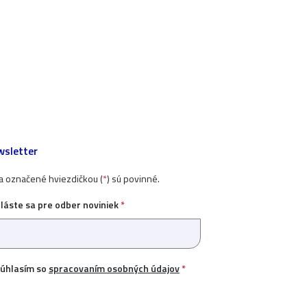
sletter
ia označené hviezdičkou (
*
) sú povinné.
hláste sa pre odber noviniek
*
úhlasím so
spracovaním osobných údajov
*