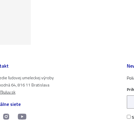
takt
New
edie ľudovej umeleckej výroby
Pol
odná 64, 816 11 Bratislava
Pri
t@uluv.sk
álne siete
S