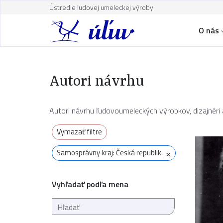
Ústredie ľudovej umeleckej výroby
O nás
Autori návrhu
Autori návrhu ľudovoumeleckých výrobkov, dizajnéri a
Vymazať filtre
×
Samosprávny kraj: Česká republika
Vyhľadať podľa mena