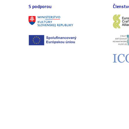
S podporou
Členstv