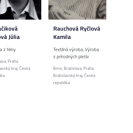
čiková
Rauchová Ryčlová
vá Júlia
Kamila
 z hliny
Textilná výroba
,
Výroba
z prírodných pletív
lava, Praha
lavský kraj
,
Česká
Brno, Bratislava, Praha
ika
Bratislavský kraj
,
Česká
republika