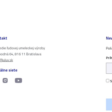
takt
New
edie ľudovej umeleckej výroby
Pol
odná 64, 816 11 Bratislava
Pri
t@uluv.sk
álne siete
S