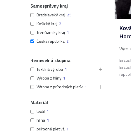
Samosprávny kraj
Bratislavský kraj
25
Košický kraj
2
Ková
Trenčiansky kraj
1
Horo
Česká republika
2
Výroba
Remeselná skupina
Bratis
Bratis
Textilná výroba
1
republ
Výroba z hliny
1
Výroba z prírodných pletív
1
Materiál
textil
1
hlina
1
prírodné pletivá
1