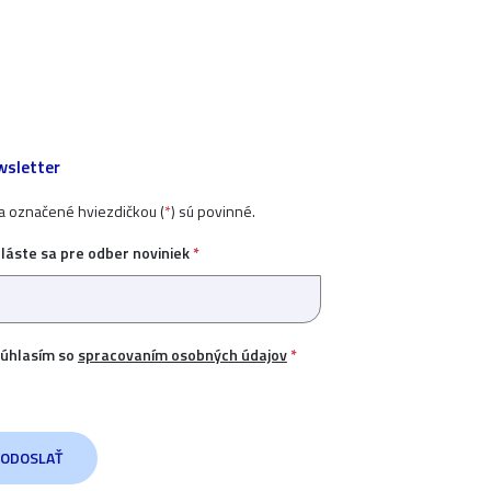
sletter
ia označené hviezdičkou (
*
) sú povinné.
hláste sa pre odber noviniek
*
úhlasím so
spracovaním osobných údajov
*