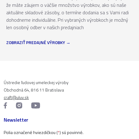
že máte záujem o väčšie množstvo výrobkov, ako sú naše
aktuálne skladové zásoby, o termíne dodania sa s Vami radi
dohodneme individuálne. Pri vybraných výrobkoch je možný
len osobný odber v našich predajniach
ZOBRAZIŤ PREDAJNÉ VÝROBKY
Ústredie ľudovej umeleckej výroby
Obchodná 64, 816 11 Bratislava
craft@uluv.sk
Newsletter
Polia označené hviezdičkou (
*
) sú povinné.