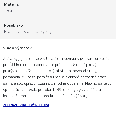
Materiál
textil
Pôsobisko
Bratislava,
Bratislavský kraj
Viac o výrobcovi
Začiatky jej spolupráce s ÚĽUV-om súvisia s jej mamou, ktorá
pre ÚĽUV robila dokončovacie práce pri výrobe čipkových
prikrývok - keďže si s niektorými stehmi nevedela rady,
pomáhala jej. Postupom času robila niektoré pomocné práce
sama a spoluprácu rozšírila o módne oddelenie. Naplno sa tejto
spolupráci venovala po roku 1989, odkedy vyšíva súčasti
krojov. Zamerala sa na predkreslenú plnú výšivku,...
ZOBRAZIŤ VIAC O VÝROBCOVI