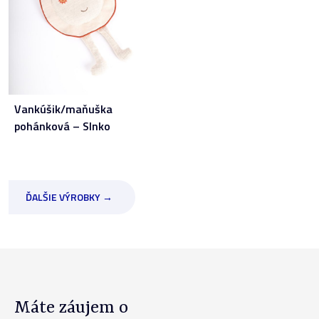
Vankúšik/maňuška
pohánková – Slnko
ĎALŠIE VÝROBKY →
Máte záujem o