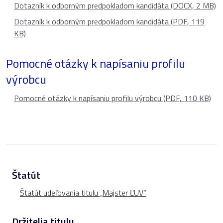
Dotazník k odborným predpokladom kandidáta (DOCX, 2 MB)
Dotazník k odborným predpokladom kandidáta (PDF, 119
KB)
Pomocné otázky k napísaniu profilu
výrobcu
Pomocné otázky k napísaniu profilu výrobcu (PDF, 110 KB)
Štatút
Štatút udeľovania titulu „Majster ĽUV“
Držitelia titulu