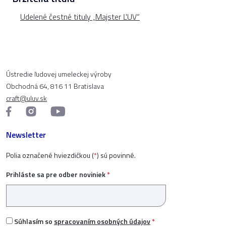
Udelené čestné tituly „Majster ĽUV“
Ústredie ľudovej umeleckej výroby
Obchodná 64, 816 11 Bratislava
craft@uluv.sk
Newsletter
Polia označené hviezdičkou (
*
) sú povinné.
Prihláste sa pre odber noviniek
*
Súhlasím so
spracovaním osobných údajov
*