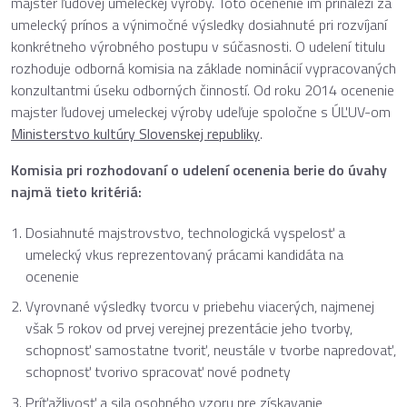
majster ľudovej umeleckej výroby. Toto ocenenie im prináleží za
umelecký prínos a výnimočné výsledky dosiahnuté pri rozvíjaní
konkrétneho výrobného postupu v súčasnosti. O udelení titulu
rozhoduje odborná komisia na základe nominácií vypracovaných
konzultantmi úseku odborných činností. Od roku 2014 ocenenie
majster ľudovej umeleckej výroby udeľuje spoločne s ÚĽUV-om
Ministerstvo kultúry Slovenskej republiky
.
Komisia pri rozhodovaní o udelení ocenenia berie do úvahy
najmä tieto kritériá:
Dosiahnuté majstrovstvo, technologická vyspelosť a
umelecký vkus reprezentovaný prácami kandidáta na
ocenenie
Vyrovnané výsledky tvorcu v priebehu viacerých, najmenej
však 5 rokov od prvej verejnej prezentácie jeho tvorby,
schopnosť samostatne tvoriť, neustále v tvorbe napredovať,
schopnosť tvorivo spracovať nové podnety
Príťažlivosť a sila osobného vzoru pre získavanie