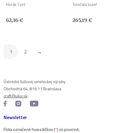
Horák Cyril
Tomčala Jozef
62,36
€
265,19
€
1
2
→
Ústredie ľudovej umeleckej výroby
Obchodná 64, 816 11 Bratislava
craft@uluv.sk
Newsletter
Polia označené hviezdičkou (
*
) sú povinné.