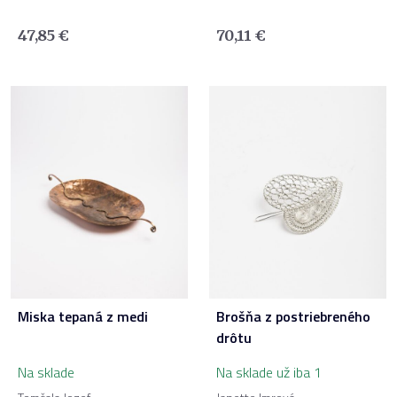
47,85
€
70,11
€
Miska tepaná z medi
Brošňa z postriebreného
drôtu
Na sklade
Na sklade už iba 1