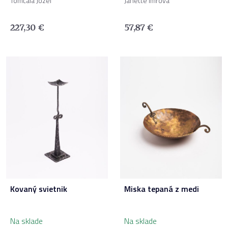
Tomčala Jozef
Janette Imrová
227,30
€
57,87
€
Kovaný svietnik
Miska tepaná z medi
Na sklade
Na sklade