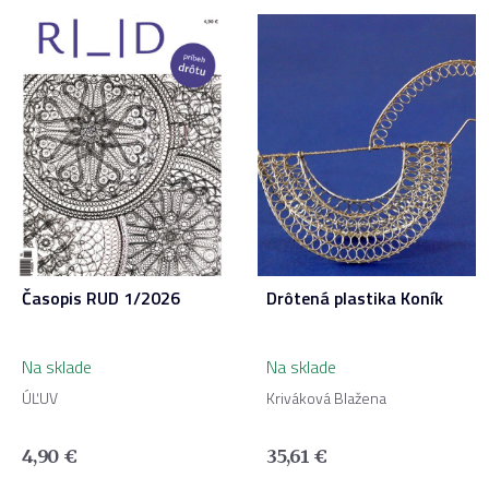
Časopis RUD 1/2026
Drôtená plastika Koník
Na sklade
Na sklade
ÚĽUV
Kriváková Blažena
4,90
€
35,61
€