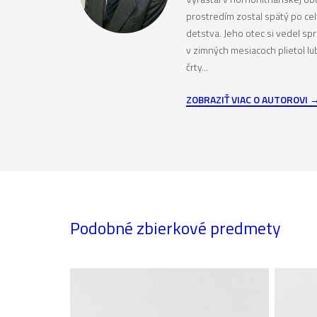
prostredím zostal spätý po cel
detstva. Jeho otec si vedel sp
v zimných mesiacoch plietol lu
črty...
ZOBRAZIŤ VIAC O AUTOROVI
Podobné zbierkové predmety