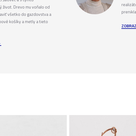
realizá
ý život. Drevo mu voňalo od
prenikla
raviť všetko do gazdovstva a
bové košíky a metly a tieto
ZOBRAZ