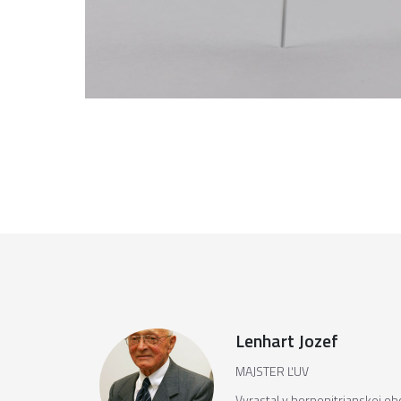
Lenhart Jozef
MAJSTER ĽUV
Vyrastal v hornonitrianskej obc