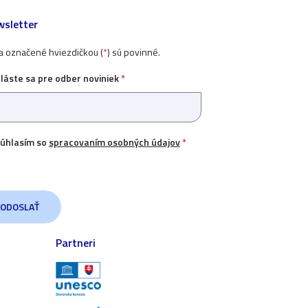
sletter
ia označené hviezdičkou (
*
) sú povinné.
hláste sa pre odber noviniek
*
úhlasím so
spracovaním osobných údajov
*
Partneri