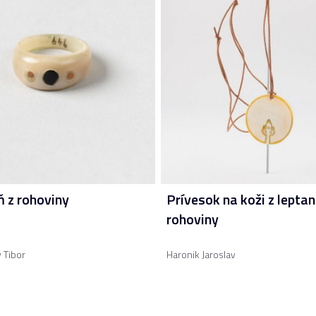
ň z rohoviny
Prívesok na koži z leptan
rohoviny
 Tibor
Haronik Jaroslav