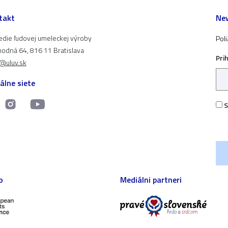
takt
New
edie ľudovej umeleckej výroby
Pol
odná 64, 816 11 Bratislava
Pri
t@uluv.sk
álne siete
S
o
Mediálni partneri