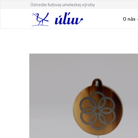
Ústredie ľudovej umeleckej výroby
O nás