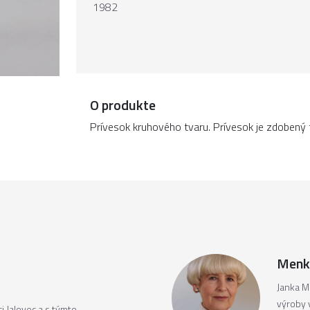
1982
O produkte
Prívesok kruhového tvaru. Prívesok je zdobený t
Menk
Janka M
výroby 
i Jalovec a s týmto