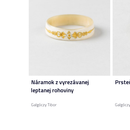
Náramok z vyrezávanej
Prste
leptanej rohoviny
Galgóczy Tibor
Galgóczy