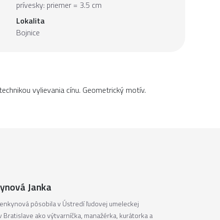
prívesky: priemer = 3.5 cm
Lokalita
Bojnice
echnikou vylievania cínu. Geometrický motív.
ynová Janka
enkynová pôsobila v Ústredí ľudovej umeleckej
v Bratislave ako výtvarníčka, manažérka, kurátorka a