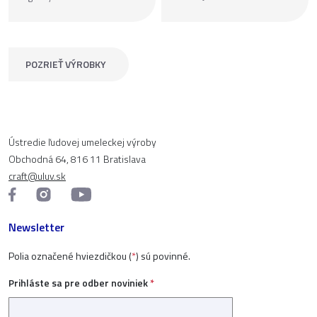
POZRIEŤ VÝROBKY
Ústredie ľudovej umeleckej výroby
Obchodná 64, 816 11 Bratislava
craft@uluv.sk
Newsletter
Polia označené hviezdičkou (
*
) sú povinné.
Prihláste sa pre odber noviniek
*