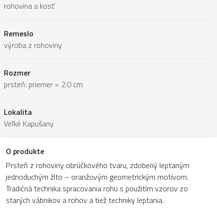
rohovina a kosť
Remeslo
výroba z rohoviny
Rozmer
prsteň: priemer = 2.0 cm
Lokalita
Veľké Kapušany
O produkte
Prsteň z rohoviny obrúčkového tvaru, zdobený leptaným
jednoduchým žlto – oranžovým geometrickým motívom.
Tradičná technika spracovania rohu s použitím vzorov zo
starých vábnikov a rohov a tiež techniky leptania.