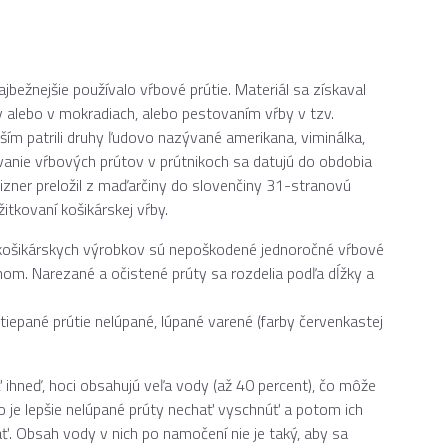
jbežnejšie používalo vŕbové prútie. Materiál sa získaval
v alebo v mokradiach, alebo pestovaním vŕby v tzv.
pším patrili druhy ľudovo nazývané amerikana, viminálka,
vanie vŕbových prútov v prútnikoch sa datujú do obdobia
Rizner preložil z maďarčiny do slovenčiny 31-stranovú
itkovaní košikárskej vŕby.
košikárskych výrobkov sú nepoškodené jednoročné vŕbové
hom. Narezané a očistené prúty sa rozdelia podľa dĺžky a
štiepané prútie nelúpané, lúpané varené (farby červenkastej
 ihneď, hoci obsahujú veľa vody (až 40 percent), čo môže
 je lepšie nelúpané prúty nechať vyschnúť a potom ich
ť. Obsah vody v nich po namočení nie je taký, aby sa