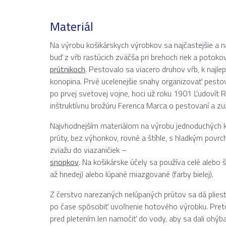
Materiál
Na výrobu košikárskych výrobkov sa najčastejšie a na
buď z vŕb rastúcich zväčša pri brehoch riek a potoko
prútnikoch
. Pestovalo sa viacero druhov vŕb, k najle
konopina. Prvé ucelenejšie snahy organizovať pesto
po prvej svetovej vojne, hoci už roku 1901 Ľudovít 
inštruktívnu brožúru Ferenca Marca o pestovaní a zuž
Najvhodnejším materiálom na výrobu jednoduchých 
prúty, bez výhonkov, rovné a štíhle, s hladkým povrc
zviažu do viazaničiek –
snopkov
. Na košikárske účely sa používa celé alebo 
až hnedej) alebo lúpané miazgované (farby bielej).
Z čerstvo narezaných nelúpaných prútov sa dá pliesť
po čase spôsobiť uvoľnenie hotového výrobku. Preto
pred pletením len namočiť do vody, aby sa dali ohýba