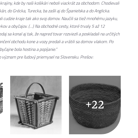
rajiny, kde by naši košikári neboli viackrát za obchodom. Chodievali
n, do Grécka, Turecka, ba zašli aj do Španielska a do Anglicka.
ali cudzie kraje tak ako svoj domov. Naučili sa tiež mnohému jazyku,
kov a obyčajov. (…) Na obchodné cesty, ktoré trvaly 5 až 12
j sa konal aj tak, že napred tovar rozviezli a poskladali na určitých
ončení obchodu kone a vozy predali a vrátili sa domov vlakom. Po
byčajne bola hostina a popíjanie.“
ho význam pre ľudový priemysel na Slovensku
. Prešov:
+22