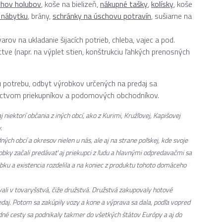
chov holubov
, koše na bielizeň,
nákupné tašky
,
kolísky
, koše
 nábytku
, brány,
schránky na úschovu potravín
, sušiarne na
ov na ukladanie šijacích potrieb, chleba, vajec a pod.
íctve (napr. na výplet stien, konštrukciu ľahkých prenosných
ú potrebu, odbyt výrobkov určených na predaj sa
níctvom priekupníkov a podomových obchodníkov.
niektorí občania z iných obcí, ako z Kurimi, Kružľovej, Kapišovej
.
ch obcí a okresov nielen u nás, ale aj na strane poľskej, kde svoje
obky začali predávať aj priekupci z ľudu a hlavnými odpredavačmi sa
obku a existencia rozdelila a na koniec z produktu tohoto domáceho
ali v tovaryšstvá, čiže družstvá. Družstvá zakupovaly hotové
daj. Potom sa zakúpily vozy a kone a výprava sa dala, podľa vopred
é cesty sa podnikaly takmer do všetkých štátov Európy a aj do