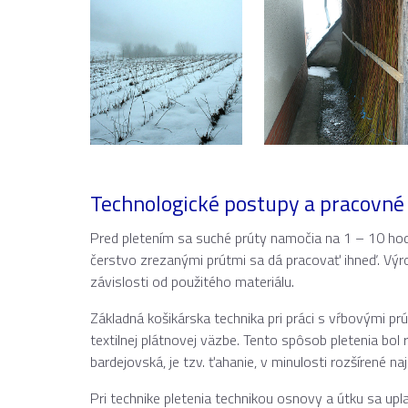
Technologické postupy a pracovné
Pred pletením sa suché prúty namočia na 1 – 10 hodí
čerstvo zrezanými prútmi sa dá pracovať ihneď. Výr
závislosti od použitého materiálu.
Základná košikárska technika pri práci s vŕbovými pr
textilnej plátnovej väzbe. Tento spôsob pletenia bol
bardejovská, je tzv. ťahanie, v minulosti rozšírené n
Pri technike pletenia technikou osnovy a útku sa up