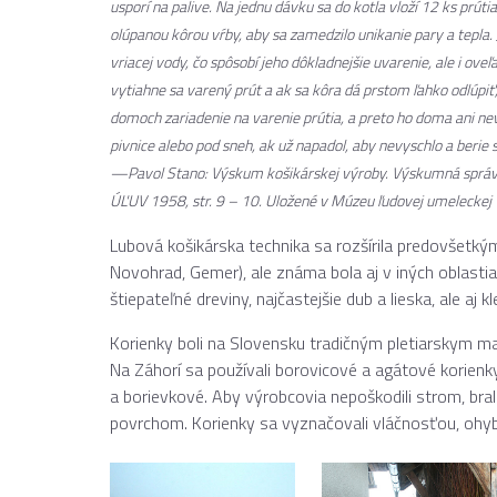
usporí na palive. Na jednu dávku sa do kotla vloží 12 ks prútia, 
olúpanou kôrou vŕby, aby sa zamedzilo unikanie pary a tepla. J
vriacej vody, čo spôsobí jeho dôkladnejšie uvarenie, ale i ove
vytiahne sa varený prút a ak sa kôra dá prstom ľahko odlúpiť,
domoch zariadenie na varenie prútia, a preto ho doma ani nev
pivnice alebo pod sneh, ak už napadol, aby nevyschlo a berie 
—Pavol Stano:
Výskum košikárskej výroby. Výskumná správa 
ÚĽUV 1958, str. 9 – 10. Uložené v Múzeu ľudovej umeleckej
Lubová košikárska technika sa rozšírila predovšetkým
Novohrad, Gemer), ale známa bola aj v iných oblastia
štiepateľné dreviny, najčastejšie dub a lieska, ale aj kl
Korienky boli na Slovensku tradičným pletiarskym m
Na Záhorí sa používali borovicové a agátové korien
a borievkové. Aby výrobcovia nepoškodili strom, bral
povrchom. Korienky sa vyznačovali vláčnosťou, ohy