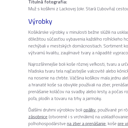
Titulná fotografia:
Muž s košíkmi z Lackovej (okr. Stará Ľubovňa) cestou
Výrobky
Košikárske výrobky v minulosti bežne slúžili na uskla
dôležitou súčasťou vybavenia každého roľníckeho hosp
nechýbali v mestských domácnostiach. Sortiment koši
výtvarnú kvalitu, zaujímavé tvary a nápadité vypraco
Najrozšírenejšie boli koše rôznej veľkosti, tvaru a ur
hľadiska tvaru tela najčastejšie valcovité alebo kón
na nosenie na chrbte. Väčšina košíkov mala jednu ale
a hranaté koše sa obvykle používali na zber, prenáša
prenášanie koláčov na svadby alebo krsty a počas ro
poľa, plodín a tovaru na trhy a jarmoky.
Ďalšími druhmi výrobkov boli
opálky
, používané pri 
zásobnice
(otvorené i s vrchnákmi) na uskladňovanie
poľnohospodárstve
na zber a prenášanie
, koše
pre v