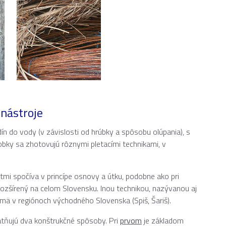
 nástroje
n do vody (v závislosti od hrúbky a spôsobu olúpania), s
obky sa zhotovujú rôznymi pletacími technikami, v
útmi spočíva v princípe osnovy a útku, podobne ako pri
 rozšírený na celom Slovensku. Inou technikou, nazývanou aj
ajmä v regiónoch východného Slovenska (Spiš, Šariš).
latňujú dva konštrukčné spôsoby. Pri
prvom
je základom