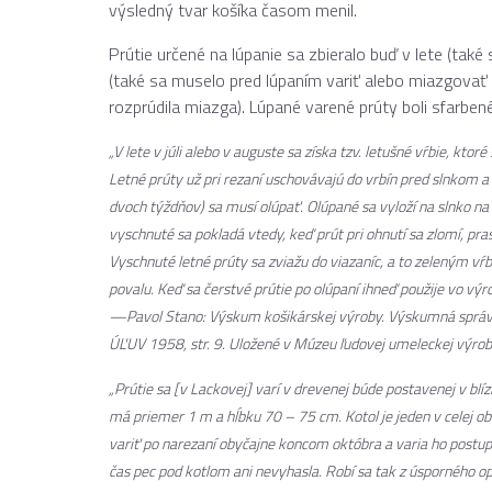
výsledný tvar košíka časom menil.
Prútie určené na lúpanie sa zbieralo buď v lete (také 
(také sa muselo pred lúpaním variť alebo miazgovať –
rozprúdila miazga). Lúpané varené prúty boli sfarben
„V lete v júli alebo v auguste sa získa tzv. letušné vŕbie, kto
Letné prúty už pri rezaní uschovávajú do vrbín pred slnkom a 
dvoch týždňov) sa musí olúpať. Olúpané sa vyloží na slnko n
vyschnuté sa pokladá vtedy, keď prút pri ohnutí sa zlomí, pra
Vyschnuté letné prúty sa zviažu do viazaníc, a to zeleným vŕ
povalu. Keď sa čerstvé prútie po olúpaní ihneď použije vo výr
—Pavol Stano:
Výskum košikárskej výroby. Výskumná správa 
ÚĽUV 1958, str. 9. Uložené v Múzeu ľudovej umeleckej výro
„Prútie sa [v Lackovej] varí v drevenej búde postavenej v blíz
má priemer 1 m a hĺbku 70 – 75 cm. Kotol je jeden v celej obci
variť po narezaní obyčajne koncom októbra a varia ho postupn
čas pec pod kotlom ani nevyhasla. Robí sa tak z úsporného o