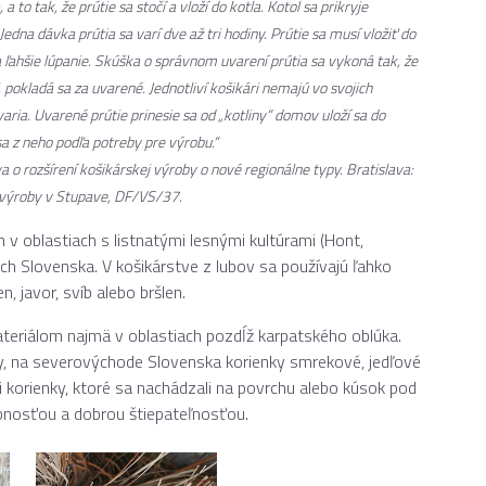
a to tak, že prútie sa stočí a vloží do kotla. Kotol sa prikryje
edna dávka prútia sa varí dve až tri hodiny. Prútie sa musí vložiť do
ľa ľahšie lúpanie. Skúška o správnom uvarení prútia sa vykoná tak, že
 pokladá sa za uvarené. Jednotliví košikári nemajú vo svojich
aria. Uvarené prútie prinesie sa od „kotliny“ domov uloží sa do
sa z neho podľa potreby pre výrobu.“
o rozšírení košikárskej výroby o nové regionálne typy
. Bratislava:
 výroby v Stupave, DF/VS/37.
 v oblastiach s listnatými lesnými kultúrami (Hont,
ch Slovenska. V košikárstve z lubov sa používajú ľahko
en, javor, svíb alebo bršlen.
ateriálom najmä v oblastiach pozdĺž karpatského oblúka.
ky, na severovýchode Slovenska korienky smrekové, jedľové
i korienky, ktoré sa nachádzali na povrchu alebo kúsok pod
bnosťou a dobrou štiepateľnosťou.