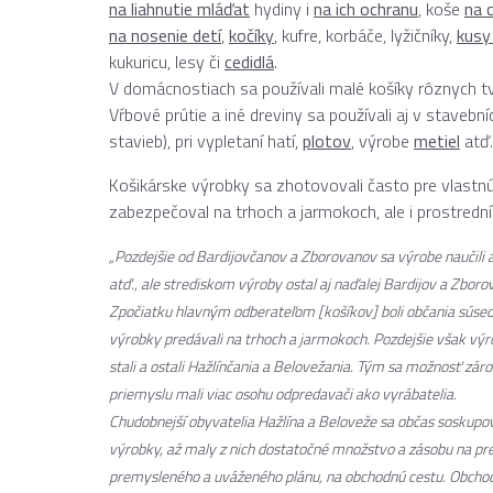
na liahnutie mláďat
hydiny i
na ich ochranu
, koše
na 
na nosenie detí
,
kočíky
, kufre, korbáče, lyžičníky,
kusy
kukuricu, lesy či
cedidlá
.
V domácnostiach sa používali malé košíky rôznych tvar
Vŕbové prútie a iné dreviny sa používali aj v stavebn
stavieb), pri vypletaní hatí,
plotov
, výrobe
metiel
atď.
Košikárske výrobky sa zhotovovali často pre vlastn
zabezpečoval na trhoch a jarmokoch, ale i prostred
„Pozdejšie od Bardijovčanov a Zborovanov sa výrobe naučili aj 
atď., ale strediskom výroby ostal aj naďalej Bardijov a Zborov
Zpočiatku hlavným odberateľom [košíkov] boli občania súsedný
výrobky predávali na trhoch a jarmokoch. Pozdejšie však výr
stali a ostali Hažlínčania a Belovežania. Tým sa možnosť zár
priemyslu mali viac osohu odpredavači ako vyrábatelia.
Chudobnejší obyvatelia Hažlína a Beloveže sa občas soskupov
výrobky, až maly z nich dostatočné množstvo a zásobu na pre
premysleného a uváženého plánu, na obchodnú cestu. Obchodn