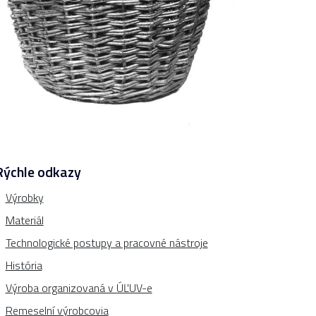
Rýchle odkazy
Výrobky
Materiál
Technologické postupy a pracovné nástroje
História
Výroba organizovaná v ÚĽUV-e
Remeselní výrobcovia