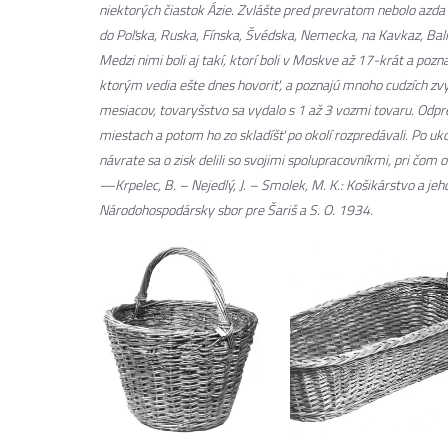
niektorých čiastok Ázie. Zvlášte pred prevratom nebolo azda k
do Poľska, Ruska, Fínska, Švédska, Nemecka, na Kavkaz, Balká
Medzi nimi boli aj takí, ktorí boli v Moskve až 17-krát a pozn
ktorým vedia ešte dnes hovoriť, a poznajú mnoho cudzích zvy
mesiacov, tovaryšstvo sa vydalo s 1 až 3 vozmi tovaru. Odpreda
miestach a potom ho zo skladíšť po okolí rozpredávali. Po uk
návrate sa o zisk delili so svojimi spolupracovníkmi, pri čom o
—Krpelec, B. – Nejedlý, J. – Smolek, M. K.:
Košikárstvo a je
Národohospodársky sbor pre Šariš a S. O. 1934.