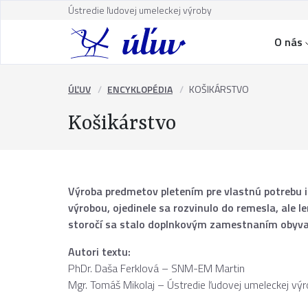
Ústredie ľudovej umeleckej výroby
O nás
ÚĽUV
ENCYKLOPÉDIA
KOŠIKÁRSTVO
Košikárstvo
Výroba predmetov pletením pre vlastnú potrebu 
výrobou, ojedinele sa rozvinulo do remesla, ale le
storočí sa stalo doplnkovým zamestnaním obyvat
Autori textu:
PhDr. Daša Ferklová – SNM-EM Martin
Mgr. Tomáš Mikolaj – Ústredie ľudovej umeleckej vý