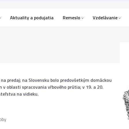
Aktuality a podujatia
Remeslo
Vzdelávanie
i na predaj; na Slovensku bolo predovšetkým domáckou
n v oblasti spracovania vŕbového prútia; v 19. a 20.
eľstva na vidieku.
roby