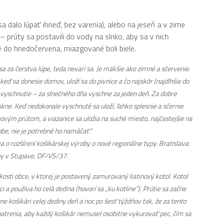
sa dalo lúpať ihneď, bez varenia), alebo na jeseň a v zime
 prúty sa postavili do vody na slnko, aby sa v nich
é do hnedočervena, miazgované boli biele.
ré sa za čerstva lúpe, teda nevarí sa. Je mäkšie ako zimné a sčervenie.
keď sa donesie domov, uloží sa do pivnice a čo najskôr (najdlhšie do
a vyschnutie – za slnečného dňa vyschne za jeden deň. Za dobre
skne. Keď nedokonale vyschnuté sa uloží, ľahko splesnie a sčernie.
bovým prútom, a viazanice sa uložia na suché miesto, najčastejšie na
obe, nie je potrebné ho namáčať.“
o rozšírení košikárskej výroby o nové regionálne typy
. Bratislava:
by v Stupave, DF/VS/37.
kosti obce, v ktorej je postavený zamurovaný liatinový kotol. Kotol
 a používa ho celá dedina (hovorí sa „ku kotline“). Prútie sa začne
e košikári celej dediny deň a noc po šesť týždňov tak, že za tento
patrenia, aby každý košikár nemusel osobitne vykurovať pec, čím sa