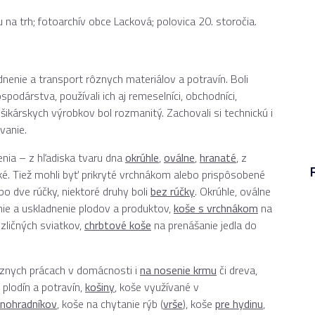
 na trh; fotoarchív obce Lacková; polovica 20. storočia.
dnenie a transport rôznych materiálov a potravín. Boli
odárstva, používali ich aj remeselníci, obchodníci,
kárskych výrobkov bol rozmanitý. Zachovali si technickú i
vanie.
čenia – z hľadiska tvaru dna
okrúhle
,
oválne
,
hranaté
, z
ické. Tiež mohli byť prikryté vrchnákom alebo prispôsobené
bo dve rúčky, niektoré druhy boli
bez rúčky
. Okrúhle, oválne
nie a uskladnenie plodov a produktov,
koše s vrchnákom
na
zličných sviatkov,
chrbtové koše
na prenášanie jedla do
rôznych prácach v domácnosti i
na nosenie krmu
či dreva,
 plodín a potravín,
košiny
, koše využívané v
inohradníkov
, koše na chytanie rýb (
vrše
), koše
pre hydinu
,