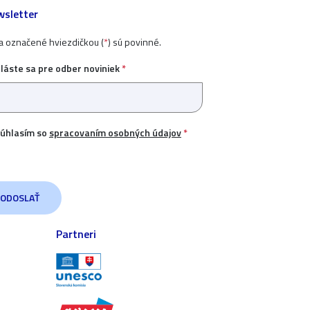
sletter
ia označené hviezdičkou (
*
) sú povinné.
hláste sa pre odber noviniek
*
úhlasím so
spracovaním osobných údajov
*
Partneri