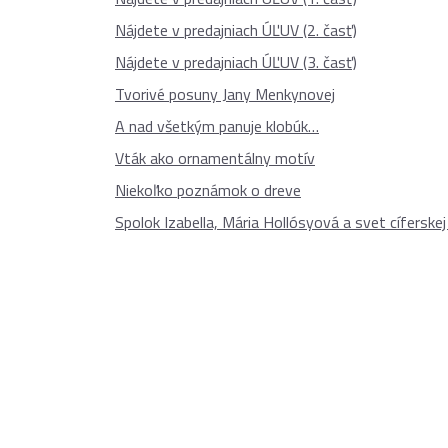
Nájdete v predajniach ÚĽUV (2. časť)
Nájdete v predajniach ÚĽUV (3. časť)
Tvorivé posuny Jany Menkynovej
A nad všetkým panuje klobúk…
Vták ako ornamentálny motív
Niekoľko poznámok o dreve
Spolok Izabella, Mária Hollósyová a svet cíferskej