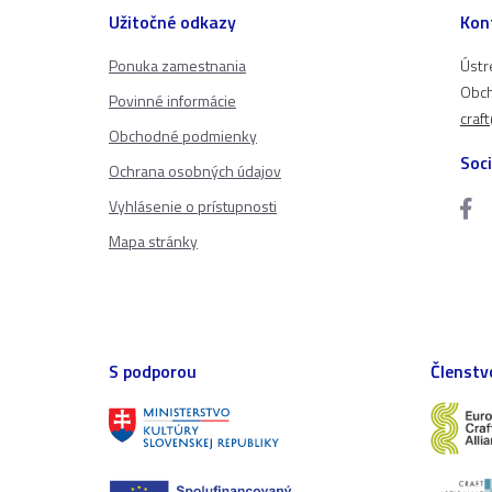
Užitočné odkazy
Kon
Ponuka zamestnania
Ústr
Obch
Povinné informácie
craf
Obchodné podmienky
Soci
Ochrana osobných údajov
Vyhlásenie o prístupnosti
Mapa stránky
S podporou
Členstv