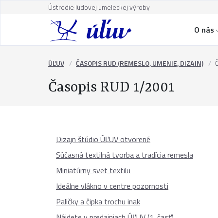
Ústredie ľudovej umeleckej výroby
O nás
ÚĽUV
ČASOPIS RUD (REMESLO, UMENIE, DIZAJN)
Časopis RUD 1/2001
Dizajn štúdio ÚĽUV otvorené
Súčasná textilná tvorba a tradícia remesla
Miniatúrny svet textilu
Ideálne vlákno v centre pozornosti
Paličky a čipka trochu inak
Nájdete v predajniach ÚĽUV (1. časť)