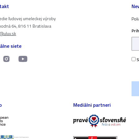
takt
New
edie ľudovej umeleckej výroby
Pol
odná 64, 816 11 Bratislava
Pri
t@uluv.sk
álne siete
S
o
Mediálni partneri